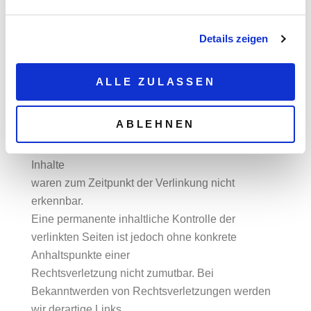
haben.
Deshalb können wir für diese fremden Inhalte
auch keine Gewähr übernehmen. Für die Inhalte
Details zeigen
der
verlinkten Seiten ist stets der jeweilige Anbieter
ALLE ZULASSEN
oder Betreiber der Seiten verantwortlich. Die
verlinkten
ABLEHNEN
Seiten wurden zum Zeitpunkt der Verlinkung auf
mögliche Rechtsverstöße überprüft. Rechtswidrige
Inhalte
waren zum Zeitpunkt der Verlinkung nicht
erkennbar.
Eine permanente inhaltliche Kontrolle der
verlinkten Seiten ist jedoch ohne konkrete
Anhaltspunkte einer
Rechtsverletzung nicht zumutbar. Bei
Bekanntwerden von Rechtsverletzungen werden
wir derartige Links