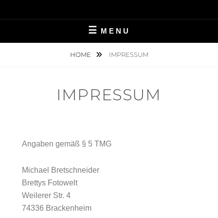
MENU
HOME
IMPRESSUM
IMPRESSUM
Angaben gemäß § 5 TMG
Michael Bretschneider
Brettys Fotowelt
Weilerer Str. 4
74336 Brackenheim