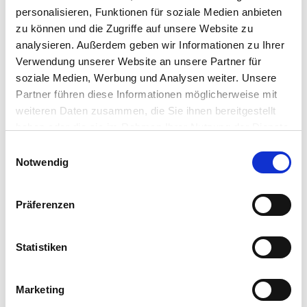
Informationen zu überwachen oder nach
personalisieren, Funktionen für soziale Medien anbieten
Umständen zu
zu können und die Zugriffe auf unsere Website zu
forschen, die auf eine rechtswidrige Tätigkeit
analysieren. Außerdem geben wir Informationen zu Ihrer
hinweisen.
Verwendung unserer Website an unsere Partner für
Verpflichtungen zur Entfernung oder Sperrung der
soziale Medien, Werbung und Analysen weiter. Unsere
Partner führen diese Informationen möglicherweise mit
Nutzung von Informationen nach den allgemeinen
weiteren Daten zusammen, die Sie ihnen bereitgestellt
Gesetzen bleiben hiervon unberührt. Eine
haben oder die sie im Rahmen Ihrer Nutzung der Dienste
diesbezügliche Haftung ist jedoch erst ab dem
gesammelt haben.
Zeitpunkt der
Einwilligungsauswahl
Notwendig
Kenntnis einer konkreten Rechtsverletzung
möglich. Bei Bekanntwerden von entsprechenden
Rechtsverletzungen werden wir diese Inhalte
Präferenzen
umgehend entfernen.
Statistiken
Haftung für Links
Unser Angebot enthält Links zu externen Websites
Marketing
Dritter, auf deren Inhalte wir keinen Einfluss